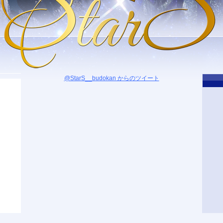
@StarS__budokan からのツイート